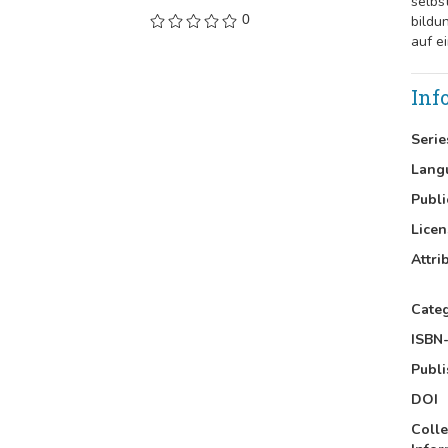
selbs
0
bildu
auf e
Inf
Serie
Lang
Publi
Licen
Attri
Cate
ISBN-
Publi
DOI
Colle