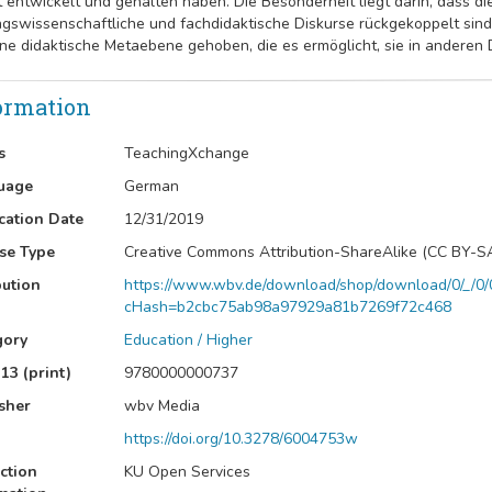
t entwickelt und gehalten haben. Die Besonderheit liegt darin, dass d
ngswissenschaftliche und fachdidaktische Diskurse rückgekoppelt sind
ine didaktische Metaebene gehoben, die es ermöglicht, sie in anderen D
ormation
s
TeachingXchange
uage
German
cation Date
12/31/2019
se Type
Creative Commons Attribution-ShareAlike (CC BY-S
bution
https://www.wbv.de/download/shop/download/0/_/0/0
cHash=b2cbc75ab98a97929a81b7269f72c468
gory
Education / Higher
13 (print)
9780000000737
sher
wbv Media
https://doi.org/10.3278/6004753w
ction
KU Open Services