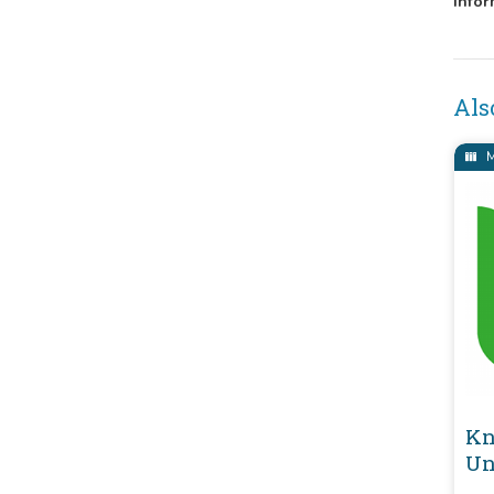
Infor
Als
M
Kn
Un