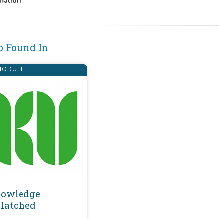
mation
o Found In
ODULE
owledge
latched