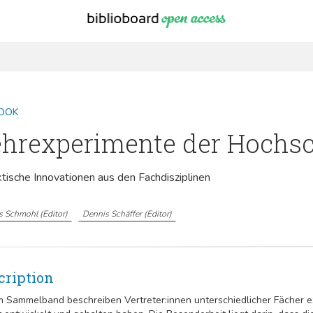
OOK
ehrexperimente der Hochsc
tische Innovationen aus den Fachdisziplinen
as Schmohl
(
Editor
)
Dennis Schäffer
(
Editor
)
cription
m Sammelband beschreiben Vertreter:innen unterschiedlicher Fächer e