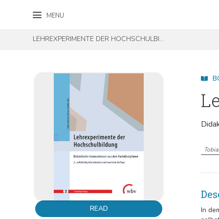
Skip to content
Skip to footer
MENU
LEHREXPERIMENTE DER HOCHSCHULBILDUNG
B
L
Didak
Tobi
Des
READ
In de