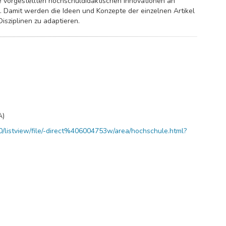
ie vorgestellten hochschuldidaktischen Innovationen an
. Damit werden die Ideen und Konzepte der einzelnen Artikel
isziplinen zu adaptieren.
A)
/listview/file/-direct%406004753w/area/hochschule.html?