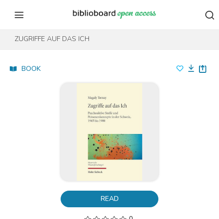
Skip to content
Skip to footer
ZUGRIFFE AUF DAS ICH
BOOK
READ
0